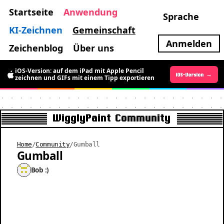
Startseite
Anwendung
Sprache
KI-Zeichnen
Gemeinschaft
Anmelden
Zeichenblog
Über uns
iOS-Version: auf dem iPad mit Apple Pencil
Android-Version →
iOS-Version →
zeichnen und GIFs mit einem Tipp exportieren
WigglyPaint Community
Home
/
Community
/
Gumball
Gumball
Bob :)